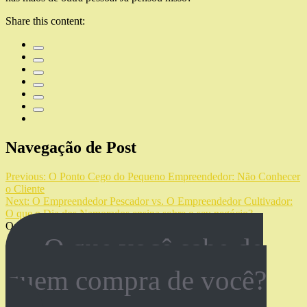
Share this content:
Navegação de Post
Previous:
O Ponto Cego do Pequeno Empreendedor: Não Conhecer
o Cliente
Next:
O Empreendedor Pescador vs. O Empreendedor Cultivador:
O que o Dia dos Namorados ensina sobre o seu negócio?
Os comentários estão fechados.
O que você sabe de
quem compra de você?