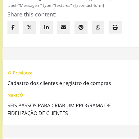
label=”Mensagem” type=”textarea” /][/contact-form]
Share this content:
Previous:
Navegação
Cadastro dos clientes e registro de compras
de
Next:
Post
SEIS PASSOS PARA CRIAR UM PROGRAMA DE
FIDELIZAÇÃO DE CLIENTES