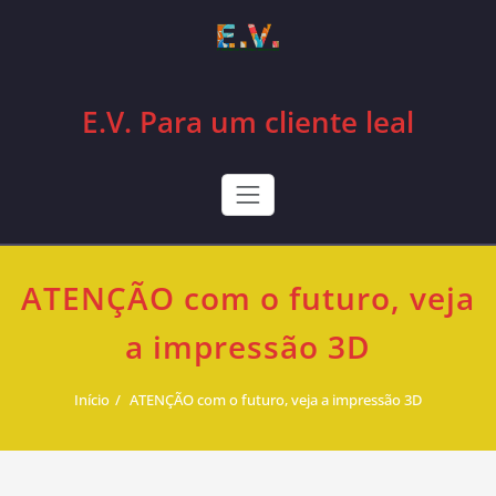
Skip
to
content
E.V. Para um cliente leal
ATENÇÃO com o futuro, veja
a impressão 3D
Início
ATENÇÃO com o futuro, veja a impressão 3D