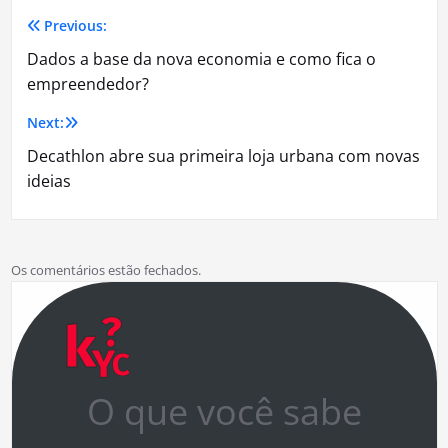
Previous:
Navegação
Dados a base da nova economia e como fica o
de
empreendedor?
Post
Next:
Decathlon abre sua primeira loja urbana com novas
ideias
Os comentários estão fechados.
O que você sabe