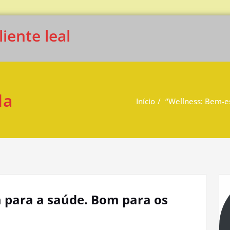
iente leal
da
Início
“Wellness: Bem-e
 para a saúde. Bom para os