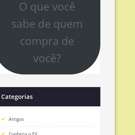
O que você
sabe de quem
compra de
você?
Categorias
Artigos
Conheça o EV