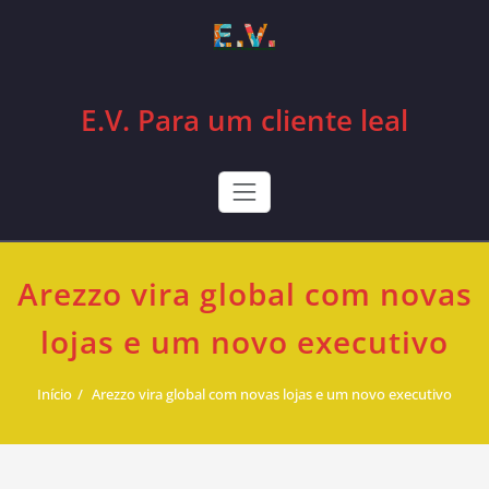
Skip
to
content
E.V. Para um cliente leal
Arezzo vira global com novas
lojas e um novo executivo
Início
Arezzo vira global com novas lojas e um novo executivo