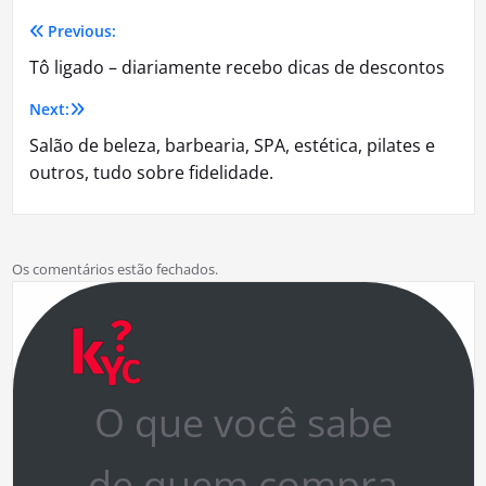
Previous:
Navegação
Tô ligado – diariamente recebo dicas de descontos
de
Next:
Post
Salão de beleza, barbearia, SPA, estética, pilates e
outros, tudo sobre fidelidade.
Os comentários estão fechados.
O que você sabe
de quem compra