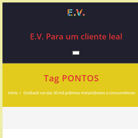
Skip
to
content
E.V. Para um cliente leal
Tag PONTOS
Início
Outback vai dar 20 mil prêmios instantâneos a consumidores