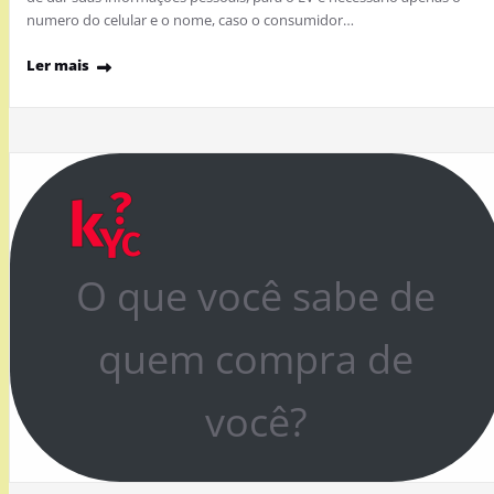
numero do celular e o nome, caso o consumidor…
Ler mais
O que você sabe de
quem compra de
você?