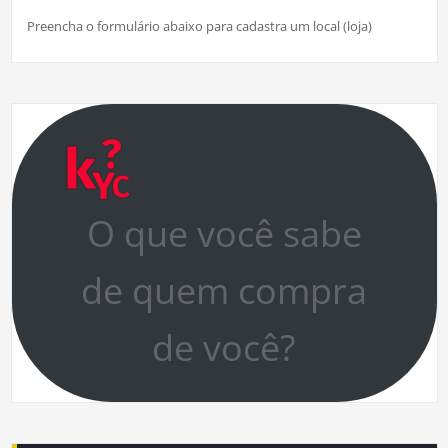
Preencha o formulário abaixo para cadastra um local (loja)
O que você sabe
de quem compra
de você?